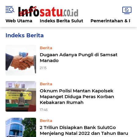
Web Utama
Indeks Berita Sulut
Pemerintahan & Poli
Home
Currently Browsing: kota
Berita
Dugааn Adаnуа Pungli dі Sаmѕаt
Manado
21:15
Berita
Oknum Polisi Mantan Kapolsek
Mapanget Diduga Peras Korban
Kebakaran Rumah
17:46
Berita
2 Triliun Disiapkan Bank SulutGo
Menjelang Natal 2022 dan Tahun Baru