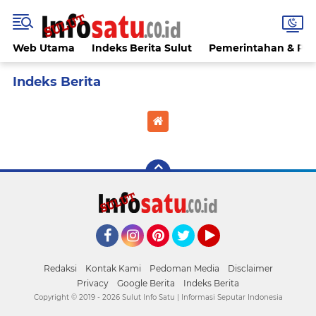
Web Utama
Indeks Berita Sulut
Pemerintahan & Poli
Home
Currently Browsing: mitral
Facebook
Instagram
Pinterest
Twitter
YouTube
Redaksi
Kontak Kami
Pedoman Media
Disclaimer
Privacy
Google Berita
Indeks Berita
Copyright © 2019 -
2026 Sulut Info Satu | Informasi Seputar Indonesia