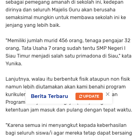
sebagai pemegang amanah di sekolah ini, kedepan
dirinya dan seluruh Majelis Guru akan berusaha
semaksimal mungkin untuk membawa sekolah ini ke
jenjang yang lebih baik.
"Memiliki jumlah murid 456 orang, tenaga pengajar 32
orang, Tata Usaha 7 orang sudah tentu SMP Negeri I
Siau Timur menjadi salah satu primadona di Siau," kata
Yunika.
Lanjutnya, walau itu berbentuk fisik ataupun non fisik
namun lebih diutamakan akan kami benahi program
×
kurikuler untuk tetap disiplin dalam pelaksanaan
Berita Terbaru
UPDATE
Program Belajar dan Mengajar (PMB) dengan
ketentuan jam masuk dan pulang dengan tepat waktu.
"Karena semua ini menyangkut kepada keberhasilan
bagi seluruh siswa/i agar mereka tetap dapat bersaing