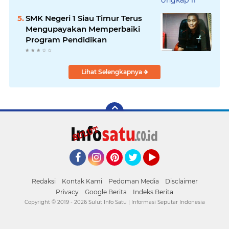
SMK Negeri 1 Siau Timur Terus
Mengupayakan Memperbaiki
Program Pendidikan
Lihat Selengkapnya
Facebook
Instagram
Pinterest
Twitter
YouTube
Redaksi
Kontak Kami
Pedoman Media
Disclaimer
Privacy
Google Berita
Indeks Berita
Copyright © 2019 -
2026 Sulut Info Satu | Informasi Seputar Indonesia